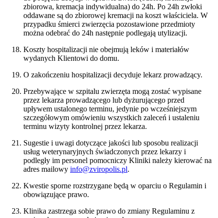
zbiorowa, kremacja indywidualna) do 24h. Po 24h zwłoki
oddawane są do zbiorowej kremacji na koszt właściciela. W
przypadku śmierci zwierzęcia pozostawione przedmioty
można odebrać do 24h następnie podlegają utylizacji.
Koszty hospitalizacji nie obejmują leków i materiałów
wydanych Klientowi do domu.
O zakończeniu hospitalizacji decyduje lekarz prowadzący.
Przebywające w szpitalu zwierzęta mogą zostać wypisane
przez lekarza prowadzącego lub dyżurującego przed
upływem ustalonego terminu, jedynie po wcześniejszym
szczegółowym omówieniu wszystkich zaleceń i ustaleniu
terminu wizyty kontrolnej przez lekarza.
Sugestie i uwagi dotyczące jakości lub sposobu realizacji
usług weterynaryjnych świadczonych przez lekarzy i
podległy im personel pomocniczy Kliniki należy kierować na
adres mailowy
info@zviropolis.pl
.
Kwestie sporne rozstrzygane będą w oparciu o Regulamin i
obowiązujące prawo.
Klinika zastrzega sobie prawo do zmiany Regulaminu z