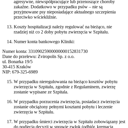
agresywne, niewspółpracujące lub przenoszące choroby
zakaźne. Dodatkowo w przypadku psów – nie są
przyjmowane psy nieposiadające aktualnego szczepienia
przeciwko wściekliźnie.
Koszty hospitalizacji należy regulować na bieżąco, nie
rzadziej niż co 2 doby pobytu zwierzęcia w Szpitalu.
Numer konta bankowego Kliniki:
Numer konta: 33109025900000000152831730
Dane do przelewu: Zviropolis Sp. z o.o.
ul. Bonarka 19/5
30-415 Kraków
NIP: 679-325-6989
W przypadku nieregulowania na bieżąco kosztów pobytu
zwierzęcia w Szpitalu, zgodnie z Regulaminem, zwierzę
zostanie wypisane ze Szpitala.
W przypadku porzucenia zwierzęcia, posiadacz zwierzęcia
zostanie obciążony pełnymi kosztami pobytu i leczenie
zwierzęcia w Szpitalu.
W przypadku śmierci zwierzęcia w Szpitalu zobowiązany jest
do podjęcia decyzji w sprawie zwłok (odbiór, kremacja