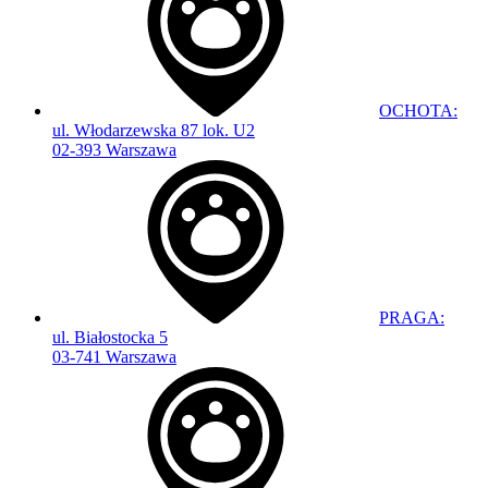
OCHOTA:
ul. Włodarzewska 87 lok. U2
02-393 Warszawa
PRAGA:
ul. Białostocka 5
03-741 Warszawa