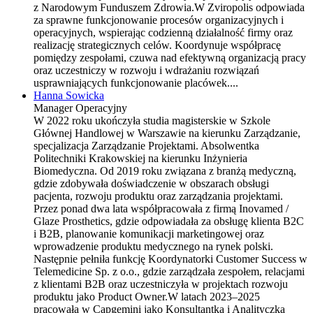
z Narodowym Funduszem Zdrowia.W Zviropolis odpowiada
za sprawne funkcjonowanie procesów organizacyjnych i
operacyjnych, wspierając codzienną działalność firmy oraz
realizację strategicznych celów. Koordynuje współpracę
pomiędzy zespołami, czuwa nad efektywną organizacją pracy
oraz uczestniczy w rozwoju i wdrażaniu rozwiązań
usprawniających funkcjonowanie placówek....
Hanna Sowicka
Manager Operacyjny
W 2022 roku ukończyła studia magisterskie w Szkole
Głównej Handlowej w Warszawie na kierunku Zarządzanie,
specjalizacja Zarządzanie Projektami. Absolwentka
Politechniki Krakowskiej na kierunku Inżynieria
Biomedyczna. Od 2019 roku związana z branżą medyczną,
gdzie zdobywała doświadczenie w obszarach obsługi
pacjenta, rozwoju produktu oraz zarządzania projektami.
Przez ponad dwa lata współpracowała z firmą Inovamed /
Glaze Prosthetics, gdzie odpowiadała za obsługę klienta B2C
i B2B, planowanie komunikacji marketingowej oraz
wprowadzenie produktu medycznego na rynek polski.
Następnie pełniła funkcję Koordynatorki Customer Success w
Telemedicine Sp. z o.o., gdzie zarządzała zespołem, relacjami
z klientami B2B oraz uczestniczyła w projektach rozwoju
produktu jako Product Owner.W latach 2023–2025
pracowała w Capgemini jako Konsultantka i Analityczka