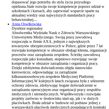
dopasować jego potrzeby do stylu życia przyszłego
opiekuna.Stale rozwija swoje kompetencje poprzez udział w
szkoleniach i kursach, aby zapewniać wsparcie oparte na
aktualnej wiedzy oraz najwyższych standardach pracy
behawioralnej....
Anna Oswłkowska
Dyrektor regionalny
Absolwentka Wydziału Nauk o Zdrowiu Warszawskiego
Uniwersytetu Medycznego. Swoją pracę zawodową
rozpoczęła w firmie AXA, jednym z największych
towarzystw ubezpieczeniowych w Polsce, gdzie przez 7 lat
rozwijała kompetencje w obszarze obsługi klienta, organizacji
procesów oraz zarządzania zespołem. Ścieżkę zawodową
rozpoczęła jako konsultant, stopniowo rozwijając swoje
kompetencje w obszarze zarządzania i organizacji pracy.
Dzięki zdobytemu doświadczeniu objęła stanowisko
kierownicze, odpowiadając za zarządzanie
kilkunastoosobowym zespołem Medycznej Platformy
Informacyjnej.W kolejnych latach związana była z sektorem
ochrony zdrowia, zdobywając bogate doświadczenie w
zarządzaniu operacyjnym oraz organizacji pracy zespołów
medycznych i niemedycznych. Współtworzyła i rozwijała
projekty zarówno w środowisku start-up, jak i w dużych
placówkach. Brała udział w budowie od podstaw jednej z
warszawskich placówek medycznych posiadających kontrakt