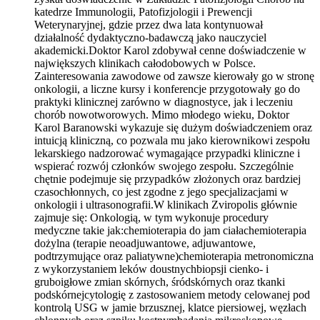
katedrze Immunologii, Patofizjologii i Prewencji
Weterynaryjnej, gdzie przez dwa lata kontynuował
działalność dydaktyczno-badawczą jako nauczyciel
akademicki.Doktor Karol zdobywał cenne doświadczenie w
największych klinikach całodobowych w Polsce.
Zainteresowania zawodowe od zawsze kierowały go w stronę
onkologii, a liczne kursy i konferencje przygotowały go do
praktyki klinicznej zarówno w diagnostyce, jak i leczeniu
chorób nowotworowych. Mimo młodego wieku, Doktor
Karol Baranowski wykazuje się dużym doświadczeniem oraz
intuicją kliniczną, co pozwala mu jako kierownikowi zespołu
lekarskiego nadzorować wymagające przypadki kliniczne i
wspierać rozwój członków swojego zespołu. Szczególnie
chętnie podejmuje się przypadków złożonych oraz bardziej
czasochłonnych, co jest zgodne z jego specjalizacjami w
onkologii i ultrasonografii.W klinikach Zviropolis głównie
zajmuje się: Onkologią, w tym wykonuje procedury
medyczne takie jak:chemioterapia do jam ciałachemioterapia
dożylna (terapie neoadjuwantowe, adjuwantowe,
podtrzymujące oraz paliatywne)chemioterapia metronomiczna
z wykorzystaniem leków doustnychbiopsji cienko- i
gruboigłowe zmian skórnych, śródskórnych oraz tkanki
podskórnejcytologię z zastosowaniem metody celowanej pod
kontrolą USG w jamie brzusznej, klatce piersiowej, węzłach