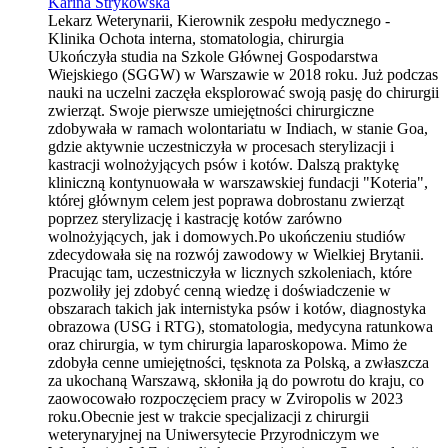
Karina Strykowska
Lekarz Weterynarii, Kierownik zespołu medycznego -
Klinika Ochota interna, stomatologia, chirurgia
Ukończyła studia na Szkole Głównej Gospodarstwa
Wiejskiego (SGGW) w Warszawie w 2018 roku. Już podczas
nauki na uczelni zaczęła eksplorować swoją pasję do chirurgii
zwierząt. Swoje pierwsze umiejętności chirurgiczne
zdobywała w ramach wolontariatu w Indiach, w stanie Goa,
gdzie aktywnie uczestniczyła w procesach sterylizacji i
kastracji wolnożyjących psów i kotów. Dalszą praktykę
kliniczną kontynuowała w warszawskiej fundacji "Koteria",
której głównym celem jest poprawa dobrostanu zwierząt
poprzez sterylizację i kastrację kotów zarówno
wolnożyjących, jak i domowych.Po ukończeniu studiów
zdecydowała się na rozwój zawodowy w Wielkiej Brytanii.
Pracując tam, uczestniczyła w licznych szkoleniach, które
pozwoliły jej zdobyć cenną wiedzę i doświadczenie w
obszarach takich jak internistyka psów i kotów, diagnostyka
obrazowa (USG i RTG), stomatologia, medycyna ratunkowa
oraz chirurgia, w tym chirurgia laparoskopowa. Mimo że
zdobyła cenne umiejętności, tęsknota za Polską, a zwłaszcza
za ukochaną Warszawą, skłoniła ją do powrotu do kraju, co
zaowocowało rozpoczęciem pracy w Zviropolis w 2023
roku.Obecnie jest w trakcie specjalizacji z chirurgii
weterynaryjnej na Uniwersytecie Przyrodniczym we