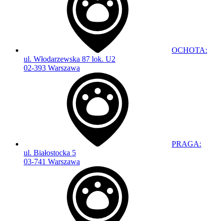
OCHOTA:
ul. Włodarzewska 87 lok. U2
02-393 Warszawa
PRAGA:
ul. Białostocka 5
03-741 Warszawa