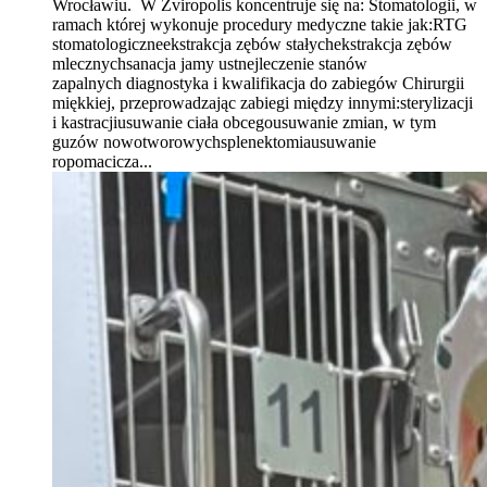
Wrocławiu. W Zviropolis koncentruje się na: Stomatologii, w
ramach której wykonuje procedury medyczne takie jak:RTG
stomatologiczneekstrakcja zębów stałychekstrakcja zębów
mlecznychsanacja jamy ustnejleczenie stanów
zapalnych diagnostyka i kwalifikacja do zabiegów Chirurgii
miękkiej, przeprowadzając zabiegi między innymi:sterylizacji
i kastracjiusuwanie ciała obcegousuwanie zmian, w tym
guzów nowotworowychsplenektomiausuwanie
ropomacicza...