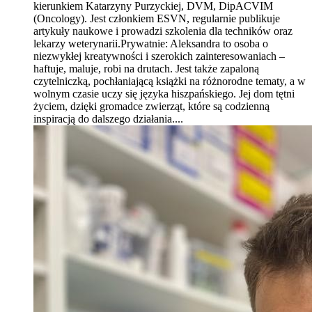
kierunkiem Katarzyny Purzyckiej, DVM, DipACVIM
(Oncology). Jest członkiem ESVN, regularnie publikuje
artykuły naukowe i prowadzi szkolenia dla techników oraz
lekarzy weterynarii.Prywatnie: Aleksandra to osoba o
niezwykłej kreatywności i szerokich zainteresowaniach –
haftuje, maluje, robi na drutach. Jest także zapaloną
czytelniczką, pochłaniającą książki na różnorodne tematy, a w
wolnym czasie uczy się języka hiszpańskiego. Jej dom tętni
życiem, dzięki gromadce zwierząt, które są codzienną
inspiracją do dalszego działania....