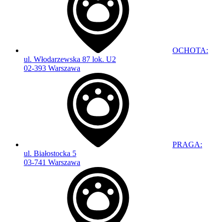
OCHOTA:
ul. Włodarzewska 87 lok. U2
02-393 Warszawa
PRAGA:
ul. Białostocka 5
03-741 Warszawa