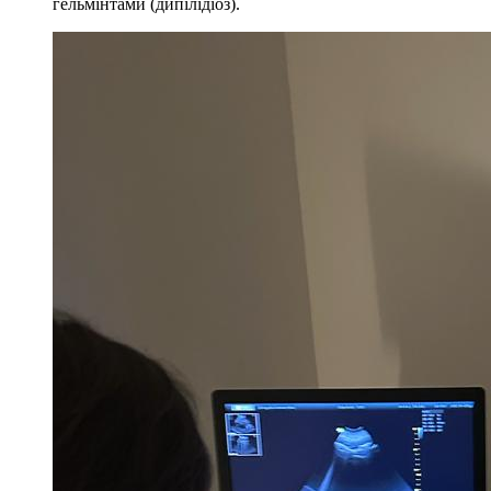
гельмінтами (дипілідіоз).