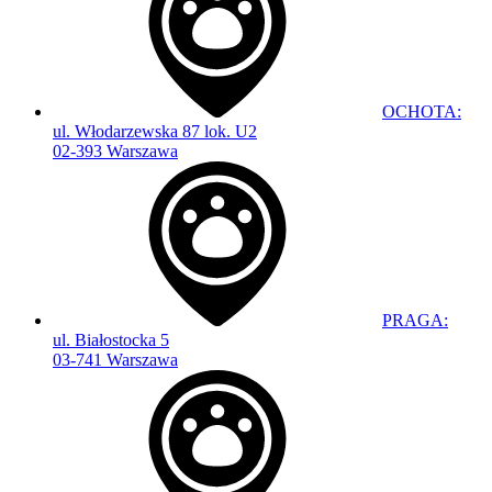
OCHOTA:
ul. Włodarzewska 87 lok. U2
02-393 Warszawa
PRAGA:
ul. Białostocka 5
03-741 Warszawa