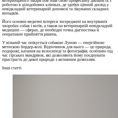
ветеринарного лікаря пов’язав свою професійну діяльність з
роботою в цілодобових клініках, де здобув цінний досвід у
невідкладній ветеринарній допомозі та лікуванні складних
випадків.
Його основні медичні інтереси зосереджені на внутрішніх
хворобах собак і котів, а також на ветеринарній невідкладній
медицині — сферах, де необхідні точна діагностика й
оперативне прийняття рішень.
У вільний час опікується собакою Луною — енергійною
метискою бордер-колі. Відпочинок для нього — це природа,
подорожі, катання на велосипеді та фотографія, особливо під
час гірських мандрівок, які дозволяють йому поєднувати
пристрасть до дикої природи з активним дозвіллям.
Інші статті