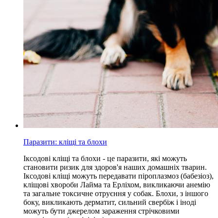
Паразити: кліщі та блохи
Іксодові кліщі та блохи - це паразити, які можуть
становити ризик для здоров'я наших домашніх тварин.
Іксодові кліщі можуть передавати піроплазмоз (бабезіоз),
кліщові хвороби Лайма та Ерліхом, викликаючи анемію
та загальне токсичне отруєння у собак. Блохи, з іншого
боку, викликають дерматит, сильний свербіж і іноді
можуть бути джерелом зараження стрічковими