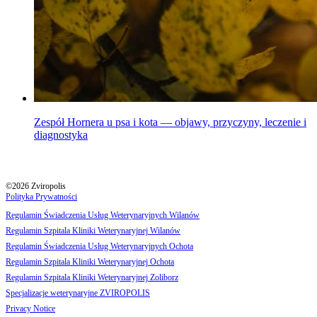
Zespół Hornera u psa i kota — objawy, przyczyny, leczenie i
diagnostyka
©2026 Zviropolis
Polityka Prywatności
Regulamin Świadczenia Usług Weterynaryjnych Wilanów
Regulamin Szpitala Kliniki Weterynaryjnej Wilanów
Regulamin Świadczenia Usług Weterynaryjnych Ochota
Regulamin Szpitala Kliniki Weterynaryjnej Ochota
Regulamin Szpitala Kliniki Weterynaryjnej Zoliborz
Specjalizacje weterynaryjne ZVIROPOLIS
Privacy Notice