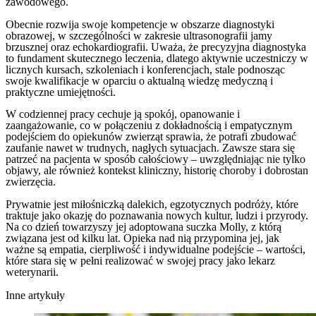
zawodowego.
Obecnie rozwija swoje kompetencje w obszarze diagnostyki
obrazowej, w szczególności w zakresie ultrasonografii jamy
brzusznej oraz echokardiografii. Uważa, że precyzyjna diagnostyka
to fundament skutecznego leczenia, dlatego aktywnie uczestniczy w
licznych kursach, szkoleniach i konferencjach, stale podnosząc
swoje kwalifikacje w oparciu o aktualną wiedzę medyczną i
praktyczne umiejętności.
W codziennej pracy cechuje ją spokój, opanowanie i
zaangażowanie, co w połączeniu z dokładnością i empatycznym
podejściem do opiekunów zwierząt sprawia, że potrafi zbudować
zaufanie nawet w trudnych, nagłych sytuacjach. Zawsze stara się
patrzeć na pacjenta w sposób całościowy – uwzględniając nie tylko
objawy, ale również kontekst kliniczny, historię choroby i dobrostan
zwierzęcia.
Prywatnie jest miłośniczką dalekich, egzotycznych podróży, które
traktuje jako okazję do poznawania nowych kultur, ludzi i przyrody.
Na co dzień towarzyszy jej adoptowana suczka Molly, z którą
związana jest od kilku lat. Opieka nad nią przypomina jej, jak
ważne są empatia, cierpliwość i indywidualne podejście – wartości,
które stara się w pełni realizować w swojej pracy jako lekarz
weterynarii.
Inne artykuły