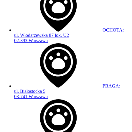
OCHOTA:
ul. Włodarzewska 87 lok. U2
02-393 Warszawa
PRAGA:
ul. Białostocka 5
03-741 Warszawa