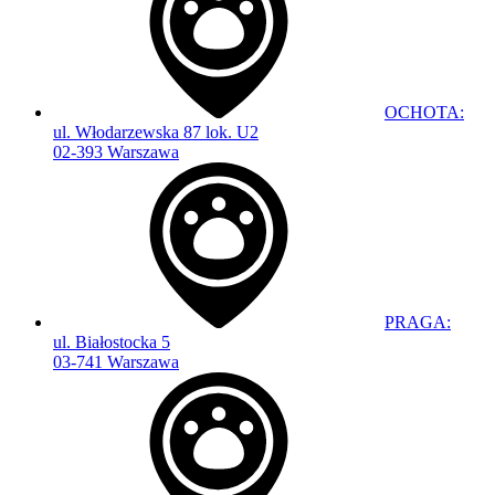
OCHOTA:
ul. Włodarzewska 87 lok. U2
02-393 Warszawa
PRAGA:
ul. Białostocka 5
03-741 Warszawa