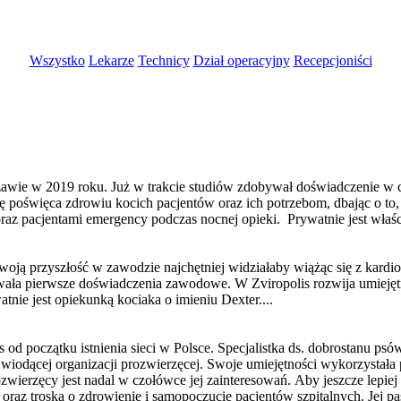
Wszystko
Lekarze
Technicy
Dział operacyjny
Recepcjoniści
e w 2019 roku. Już w trakcie studiów zdobywał doświadczenie w ca
agę poświęca zdrowiu kocich pacjentów oraz ich potrzebom, dbając o t
raz pacjentami emergency podczas nocnej opieki. Prywatnie jest właś
ą przyszłość w zawodzie najchętniej widziałaby wiążąc się z kardiol
ywała pierwsze doświadczenia zawodowe. W Zviropolis rozwija umiejętn
tnie jest opiekunką kociaka o imieniu Dexter....
s od początku istnienia sieci w Polsce. Specjalistka ds. dobrostanu 
w wiodącej organizacji prozwierzęcej. Swoje umiejętności wykorzysta
zwierzęcy jest nadal w czołówce jej zainteresowań. Aby jeszcze lepi
zna oraz troska o zdrowienie i samopoczucie pacjentów szpitalnych. Jej p