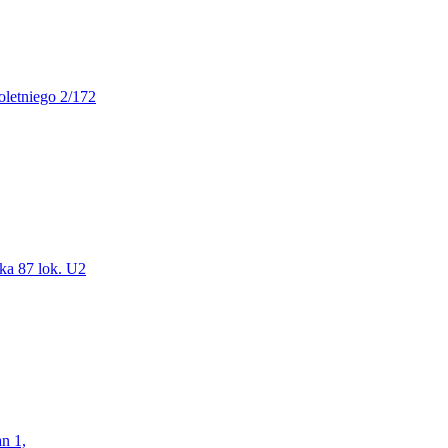
oletniego 2/172
ka 87 lok. U2
n 1,