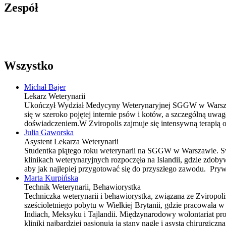
Zespół
Wszystko
Michał Bajer
Lekarz Weterynarii
Ukończył Wydział Medycyny Weterynaryjnej SGGW w Warszawi
się w szeroko pojętej internie psów i kotów, a szczególną uw
doświadczeniem.W Zviropolis zajmuje się intensywną terapią o
Julia Gaworska
Asystent Lekarza Weterynarii
Studentka piątego roku weterynarii na SGGW w Warszawie. Swoj
klinikach weterynaryjnych rozpoczęła na Islandii, gdzie zdob
aby jak najlepiej przygotować się do przyszłego zawodu. Prywa
Marta Kurpińska
Technik Weterynarii, Behawiorystka
Techniczka weterynarii i behawiorystka, związana ze Zviropoli
sześcioletniego pobytu w Wielkiej Brytanii, gdzie pracowała 
Indiach, Meksyku i Tajlandii. Międzynarodowy wolontariat pro
kliniki najbardziej pasjonują ją stany nagłe i asysta chirurgic