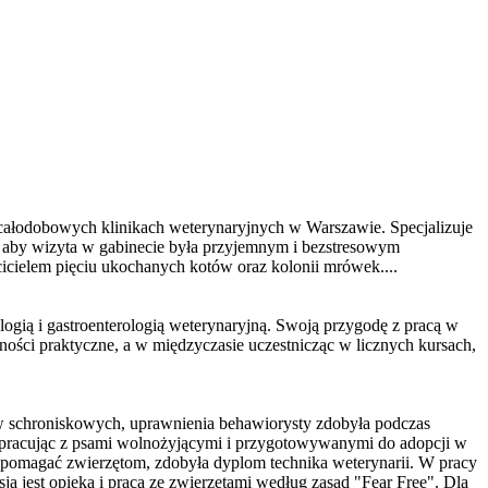
łodobowych klinikach weterynaryjnych w Warszawie. Specjalizuje
o, aby wizyta w gabinecie była przyjemnym i bezstresowym
cicielem pięciu ukochanych kotów oraz kolonii mrówek....
ogią i gastroenterologią weterynaryjną. Swoją przygodę z pracą w
ości praktyczne, a w międzyczasie uczestnicząc w licznych kursach,
psów schroniskowych, uprawnienia behawiorysty zdobyła podczas
ła pracując z psami wolnożyjącymi i przygotowywanymi do adopcji w
ej pomagać zwierzętom, zdobyła dyplom technika weterynarii. W pracy
asją jest opieka i praca ze zwierzętami według zasad "Fear Free". Dla