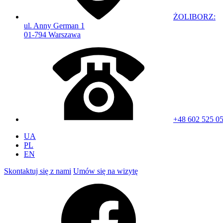
ŻOLIBORZ:
ul. Anny German 1
01-794 Warszawa
+48 602 525 0
UA
PL
EN
Skontaktuj się z nami
Umów się na wizytę