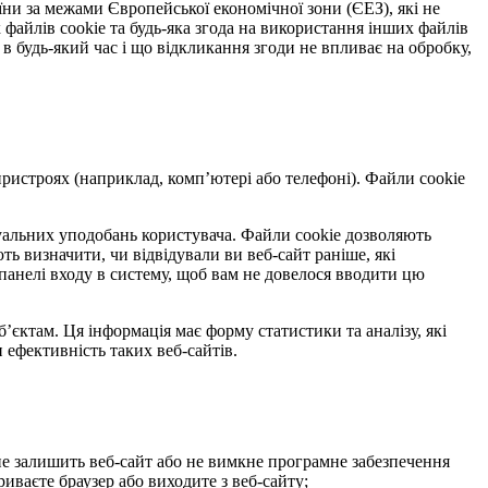
їни за межами Європейської економічної зони (ЄЕЗ), які не
айлів cookie та будь-яка згода на використання інших файлів
 в будь-який час і що відкликання згоди не впливає на обробку,
х пристроях (наприклад, комп’ютері або телефоні). Файли cookie
уальних уподобань користувача. Файли cookie дозволяють
ть визначити, чи відвідували ви веб-сайт раніше, які
панелі входу в систему, щоб вам не довелося вводити цю
’єктам. Ця інформація має форму статистики та аналізу, які
 ефективність таких веб-сайтів.
 не залишить веб-сайт або не вимкне програмне забезпечення
риваєте браузер або виходите з веб-сайту;