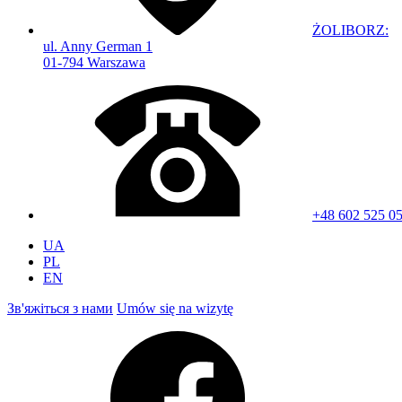
ŻOLIBORZ:
ul. Anny German 1
01-794 Warszawa
+48 602 525 0
UA
PL
EN
Зв'яжіться з нами
Umów się na wizytę