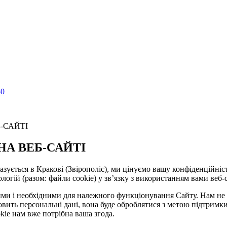
50
-САЙТІ
НА ВЕБ-САЙТІ
азується в Кракові (Звірополіс), ми цінуємо вашу конфіденційні
гій (разом: файли cookie) у зв’язку з використанням вами веб-са
вими і необхідними для належного функціонування Сайту. Нам не 
новить персональні дані, вона буде оброблятися з метою підтрим
kie нам вже потрібна ваша згода.