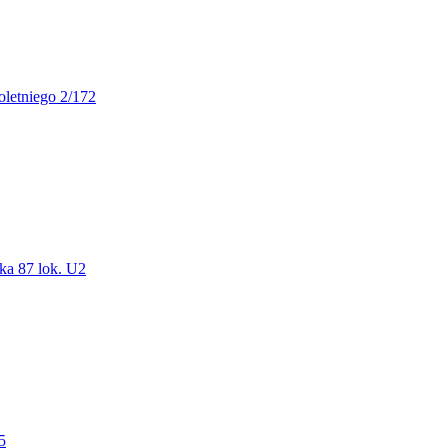
oletniego 2/172
ka 87 lok. U2
5