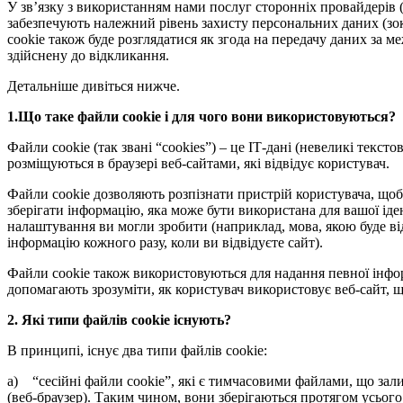
У зв’язку з використанням нами послуг сторонніх провайдерів (
забезпечують належний рівень захисту персональних даних (зок
cookie також буде розглядатися як згода на передачу даних за м
здійснену до відкликання.
Детальніше дивіться нижче.
1.Що таке файли cookie і для чого вони використовуються?
Файли cookie (так звані “cookies”) – це ІТ-дані (невеликі текст
розміщуються в браузері веб-сайтами, які відвідує користувач.
Файли cookie дозволяють розпізнати пристрій користувача, що
зберігати інформацію, яка може бути використана для вашої іде
налаштування ви могли зробити (наприклад, мова, якою буде ві
інформацію кожного разу, коли ви відвідуєте сайт).
Файли cookie також використовуються для надання певної інформ
допомагають зрозуміти, як користувач використовує веб-сайт, щ
2. Які типи файлів cookie існують?
В принципі, існує два типи файлів cookie:
a) “сесійні файли cookie”, які є тимчасовими файлами, що зал
(веб-браузер). Таким чином, вони зберігаються протягом усього 