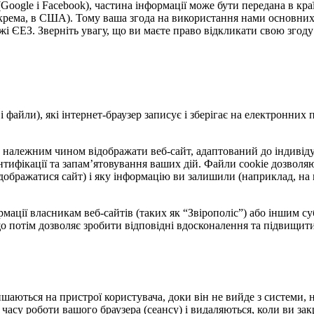
Google і Facebook), частина інформації може бути передана в кра
рема, в США). Тому ваша згода на використання нами основних ф
ежі ЄЕЗ. Зверніть увагу, що ви маєте право відкликати свою згоду
ові файли), які інтернет-браузер записує і зберігає на електронни
б належним чином відображати веб-сайт, адаптований до індивід
нтифікації та запам’ятовування ваших дій. Файли cookie дозволяю
дображатися сайт) і яку інформацію ви залишили (наприклад, на 
ації власникам веб-сайтів (таких як “Звірополіс”) або іншим суб
о потім дозволяє зробити відповідні вдосконалення та підвищити
ишаються на пристрої користувача, доки він не вийде з системи,
часу роботи вашого браузера (сеансу) і видаляються, коли ви зак