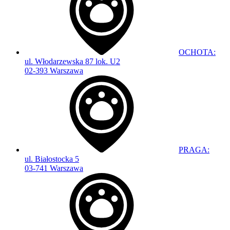
OCHOTA:
ul. Włodarzewska 87 lok. U2
02-393 Warszawa
PRAGA:
ul. Białostocka 5
03-741 Warszawa