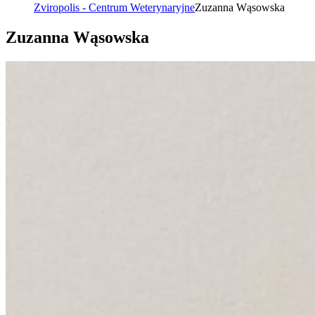
Zviropolis - Centrum Weterynaryjne
Zuzanna Wąsowska
Zuzanna Wąsowska