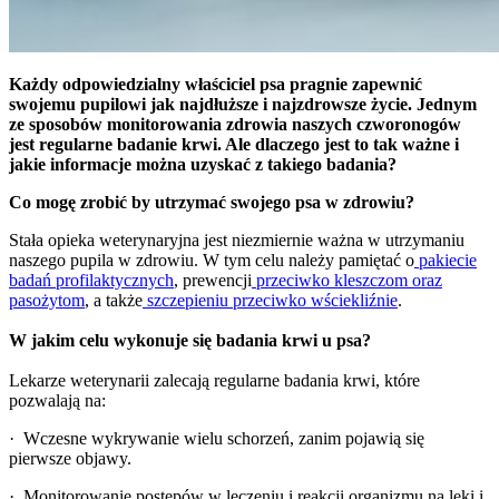
Każdy odpowiedzialny właściciel psa pragnie zapewnić
swojemu pupilowi jak najdłuższe i najzdrowsze życie. Jednym
ze sposobów monitorowania zdrowia naszych czworonogów
jest regularne badanie krwi. Ale dlaczego jest to tak ważne i
jakie informacje można uzyskać z takiego badania?
Co mogę zrobić by utrzymać swojego psa w zdrowiu?
Stała opieka weterynaryjna jest niezmiernie ważna w utrzymaniu
naszego pupila w zdrowiu. W tym celu należy pamiętać o
pakiecie
badań profilaktycznych
, prewencji
przeciwko kleszczom oraz
pasożytom
, a także
szczepieniu przeciwko wściekliźnie
.
W jakim celu wykonuje się badania krwi u psa?
Lekarze weterynarii zalecają regularne badania krwi, które
pozwalają na:
· Wczesne wykrywanie wielu schorzeń, zanim pojawią się
pierwsze objawy.
· Monitorowanie postępów w leczeniu i reakcji organizmu na leki i