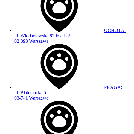
OCHOTA:
ul. Włodarzewska 87 lok. U2
02-393 Warszawa
PRAGA:
ul. Białostocka 5
03-741 Warszawa