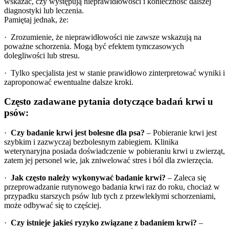
wskazać, czy występują nieprawidłowości i konieczność dalszej
diagnostyki lub leczenia.
Pamiętaj jednak, że:
· Zrozumienie, że nieprawidłowości nie zawsze wskazują na
poważne schorzenia. Mogą być efektem tymczasowych
dolegliwości lub stresu.
· Tylko specjalista jest w stanie prawidłowo zinterpretować wyniki i
zaproponować ewentualne dalsze kroki.
Często zadawane pytania dotyczące badań krwi u
psów:
·
Czy badanie krwi jest bolesne dla psa?
– Pobieranie krwi jest
szybkim i zazwyczaj bezbolesnym zabiegiem. Klinika
weterynaryjna posiada doświadczenie w pobieraniu krwi u zwierząt,
zatem jej personel wie, jak zniwelować stres i ból dla zwierzęcia.
·
Jak często należy wykonywać badanie krwi?
– Zaleca się
przeprowadzanie rutynowego badania krwi raz do roku, chociaż w
przypadku starszych psów lub tych z przewlekłymi schorzeniami,
może odbywać się to częściej.
·
Czy istnieje jakieś ryzyko związane z badaniem krwi?
–