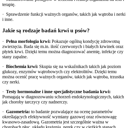
terapię.
· Sprawdzenie funkcji ważnych organów, takich jak wątroba i nerki
i inne.
Jakie są rodzaje badań krwi u psów?
·
Pełna morfologia krwi:
Pokazuje ogólną kondycję zdrowotną
zwierzęcia. Bada się m.in. ilość czerwonych i białych krwinek oraz
płytek krwi. Dzięki temu można diagnozować anemię, infekcje czy
stany zapalne.
·
Biochemia krwi:
Skupia się na wskaźnikach takich jak poziom
glukozy, enzymów wątrobowych czy elektrolitów. Dzięki temu
można ocenić pracę ważnych organów, takich jak wątroba, trzustka
czy nerki.
·
Testy hormonalne i inne specjalistyczne badania krwi:
Pomagają w diagnozowaniu schorzeń endokrynologicznych, takich
jak choroby tarczycy czy nadnerczy.
·
Gazometria:
to badanie pozwalające na ocenę parametrów
określających efektywność wymiany gazowej oraz równowagę
kwasowo-zasadową. Gazometria jest szczególnie ważna w
chorobach płuc, układu krążenia, nerek czy w ciężkich stanach