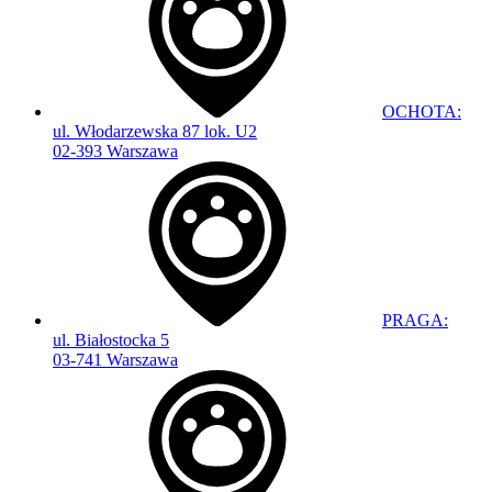
OCHOTA:
ul. Włodarzewska 87 lok. U2
02-393 Warszawa
PRAGA:
ul. Białostocka 5
03-741 Warszawa