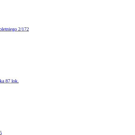
oletniego 2/172
ka 87 lok.
5