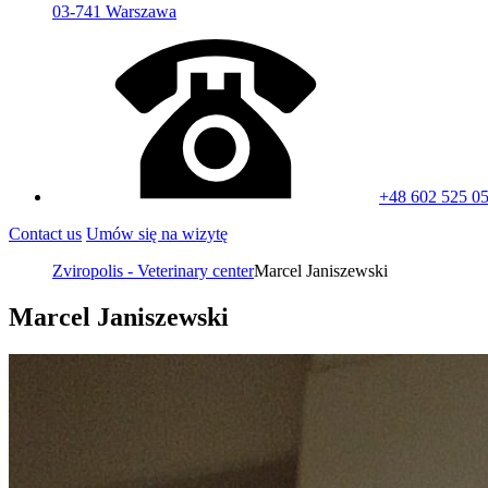
03-741 Warszawa
+48 602 525 0
Contact us
Umów się na wizytę
Zviropolis - Veterinary center
Marcel Janiszewski
Marcel Janiszewski