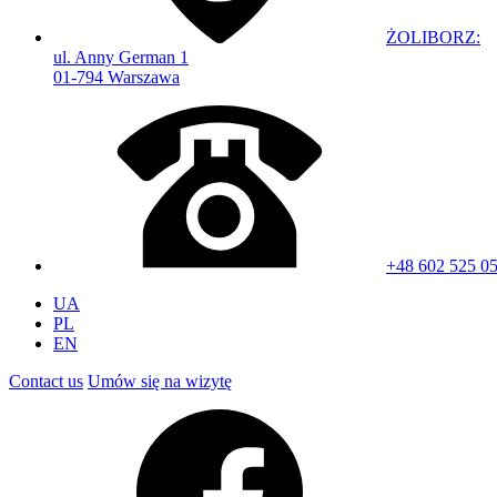
ŻOLIBORZ:
ul. Anny German 1
01-794 Warszawa
+48 602 525 0
UA
PL
EN
Contact us
Umów się na wizytę