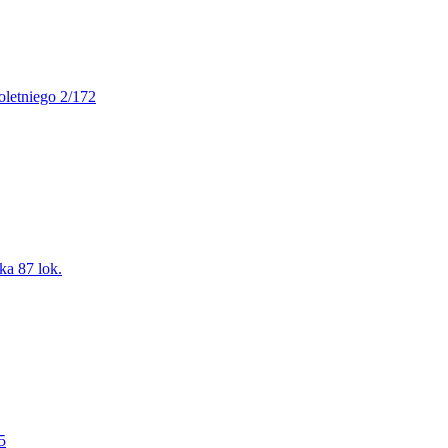
oletniego 2/172
ka 87 lok.
5