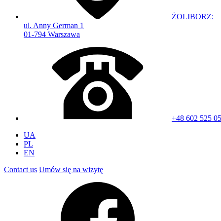
ŻOLIBORZ:
ul. Anny German 1
01-794 Warszawa
+48 602 525 0
UA
PL
EN
Contact us
Umów się na wizytę