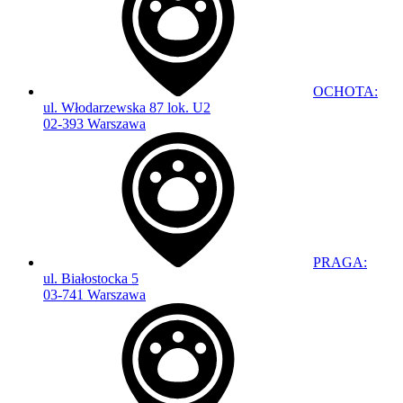
OCHOTA:
ul. Włodarzewska 87 lok. U2
02-393 Warszawa
PRAGA:
ul. Białostocka 5
03-741 Warszawa