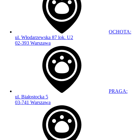
OCHOTA:
ul. Włodarzewska 87 lok. U2
02-393 Warszawa
PRAGA:
ul. Białostocka 5
03-741 Warszawa