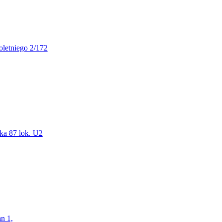
oletniego 2/172
ka 87 lok. U2
n 1,