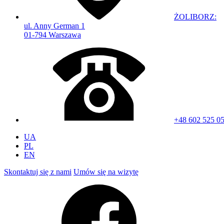
ŻOLIBORZ:
ul. Anny German 1
01-794 Warszawa
+48 602 525 0
UA
PL
EN
Skontaktuj się z nami
Umów się na wizytę