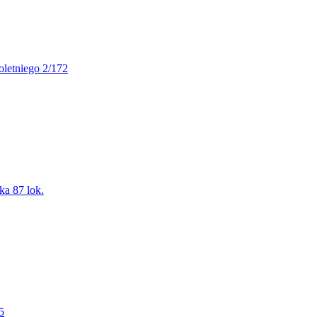
oletniego 2/172
ka 87 lok.
5