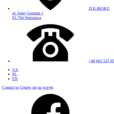
ŻOLIBORZ:
ul. Anny German 1
01-794 Warszawa
+48 602 525 0
UA
PL
EN
Contact us
Umów się na wizytę