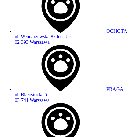
OCHOTA:
ul. Włodarzewska 87 lok. U2
02-393 Warszawa
PRAGA:
ul. Białostocka 5
03-741 Warszawa